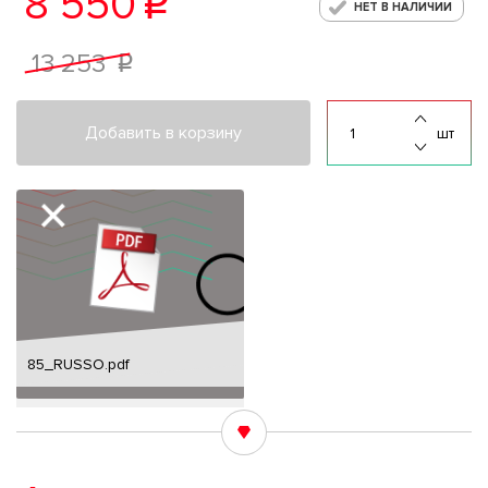
8 550
p
НЕТ В НАЛИЧИИ
13 253
p
Добавить в корзину
шт
85_RUSSO.pdf