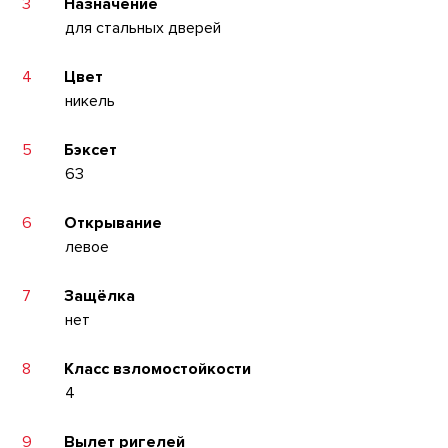
3
Назначение
для стальных дверей
4
Цвет
никель
5
Бэксет
63
6
Открывание
левое
7
Защёлка
нет
8
Класс взломостойкости
4
9
Вылет ригелей