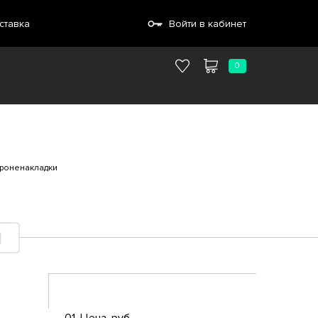
ставка
Войти в кабинет
0
роненакладки