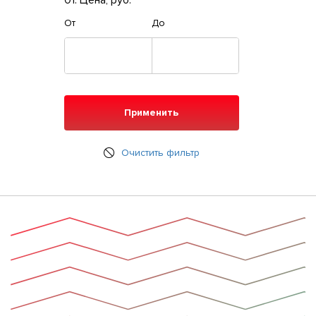
01. Цена, руб.
От
До
Применить
Очистить фильтр