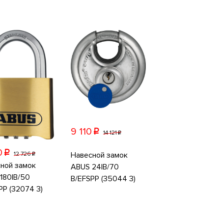
9 110
p
14 121
p
0
p
Навесной замок
12 726
p
ной замок
ABUS 24IB/70
180IB/50
B/EFSPP (35044 3)
PP (32074 3)