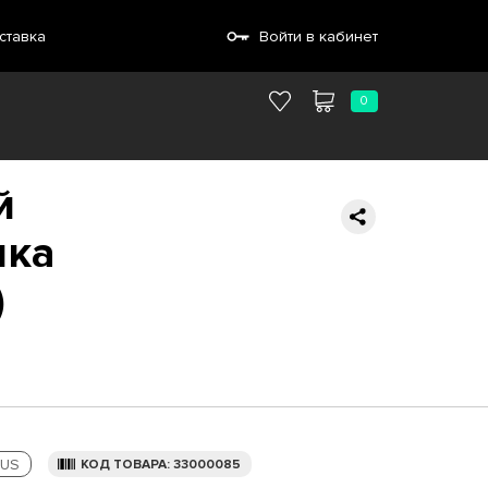
ставка
Войти в кабинет
0
й
шка
)
US
КОД ТОВАРА: 33000085