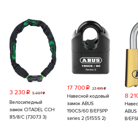
17 700
p
27 435
p
3 230
p
5 007
p
8 21
Навесной кодовый
Велосипедный
замок ABUS
Навес
замок CITADEL CCH
190CS/60 B/EFSPP
ABUS 
85/8/C (73073 3)
series 2 (51555 2)
B/EFS