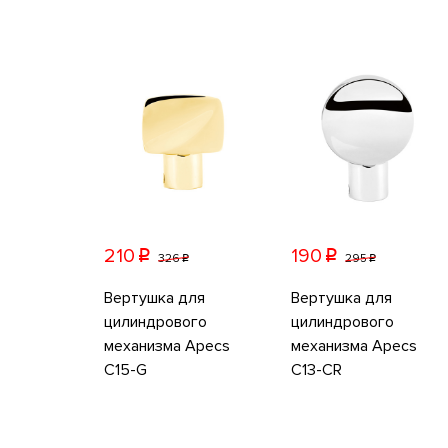
210
190
p
p
326
295
p
p
Вертушка для
Вертушка для
цилиндрового
цилиндрового
механизма Apecs
механизма Apecs
C15-G
C13-CR