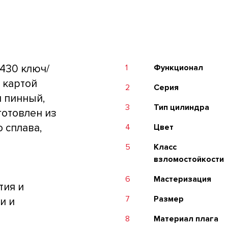
430 ключ/
1
Функционал
с картой
2
Серия
и пинный,
3
Тип цилиндра
готовлен из
 сплава,
4
Цвет
5
Класс
взломостойкости
6
Мастеризация
тия и
7
Размер
и и
8
Материал плага