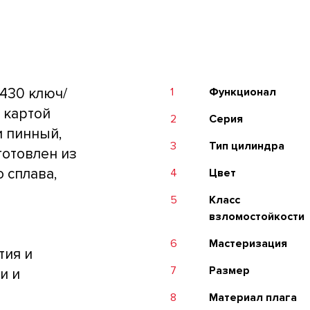
430 ключ/
1
Функционал
с картой
2
Серия
и пинный,
3
Тип цилиндра
готовлен из
 сплава,
4
Цвет
5
Класс
взломостойкости
6
Мастеризация
тия и
7
Размер
и и
8
Материал плага