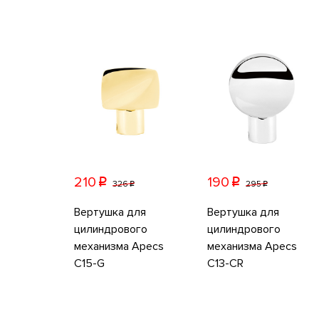
210
190
p
p
326
295
p
p
Вертушка для
Вертушка для
цилиндрового
цилиндрового
механизма Apecs
механизма Apecs
C15-G
C13-CR