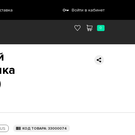
ставка
Войти в кабинет
0
й
шка
)
US
КОД ТОВАРА: 33000074