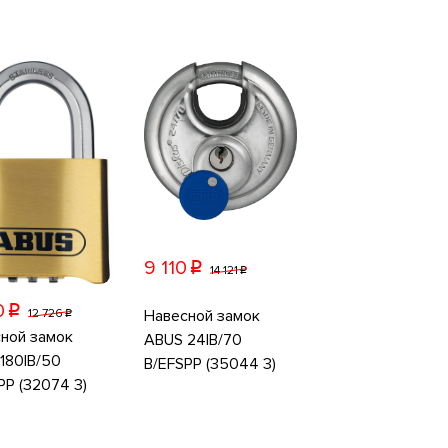
9 110
p
14 121
p
0
p
Навесной замок
12 726
p
ной замок
ABUS 24IB/70
180IB/50
B/EFSPP (35044 3)
PP (32074 3)