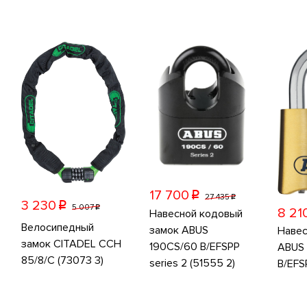
17 700
p
27 435
p
3 230
p
5 007
p
8 21
Навесной кодовый
Велосипедный
замок ABUS
Навес
замок CITADEL CCH
190CS/60 B/EFSPP
ABUS 
85/8/C (73073 3)
series 2 (51555 2)
B/EFS