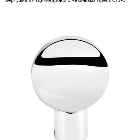
Вертушка для цилиндрового механизма Apecs C15-G