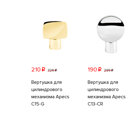
210
190
p
p
326
295
p
p
Вертушка для
Вертушка для
цилиндрового
цилиндрового
механизма Apecs
механизма Apecs
C15-G
C13-CR