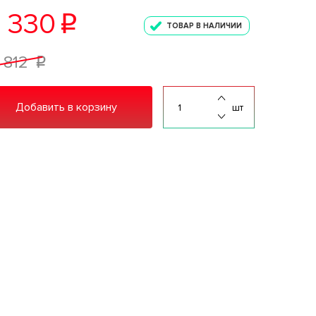
 330
p
ТОВАР В НАЛИЧИИ
 812
p
Добавить в корзину
шт