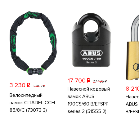
17 700
p
27 435
p
3 230
p
5 007
p
8 21
Навесной кодовый
Велосипедный
замок ABUS
Навес
замок CITADEL CCH
190CS/60 B/EFSPP
ABUS 
85/8/C (73073 3)
series 2 (51555 2)
B/EFS