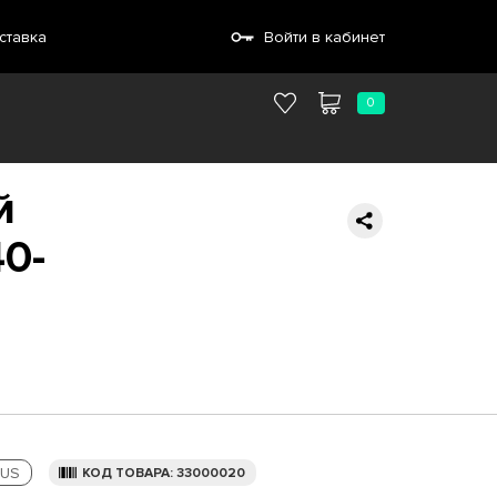
ставка
Войти в кабинет
0
й
0-
US
КОД ТОВАРА: 33000020