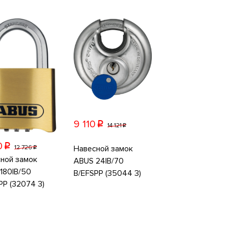
9 110
p
14 121
p
0
p
Навесной замок
12 726
p
ной замок
ABUS 24IB/70
180IB/50
B/EFSPP (35044 3)
PP (32074 3)