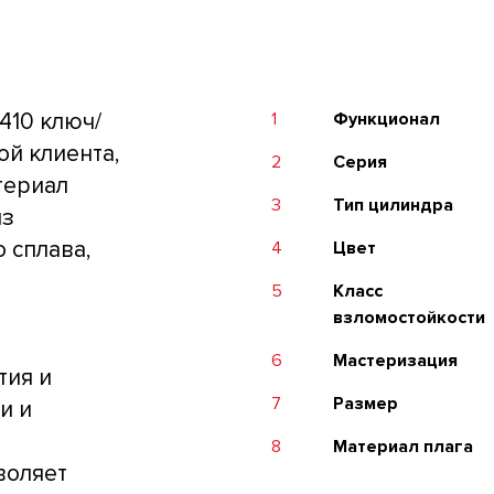
10 ключ/
1
Функционал
той клиента,
2
Серия
териал
3
Тип цилиндра
из
 сплава,
4
Цвет
5
Класс
взломостойкости
6
Мастеризация
тия и
7
Размер
и и
8
Материал плага
воляет