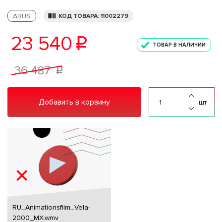
ABUS
КОД ТОВАРА: 11002279
23 540
p
ТОВАР В НАЛИЧИИ
36 487
p
Добавить в корзину
шт
RU_Animationsfilm_Vela-
2000_MX.wmv