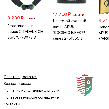
17 700
p
27 435
p
3 230
p
5 007
p
8 21
Навесной кодовый
Велосипедный
замок ABUS
Навес
замок CITADEL CCH
190CS/60 B/EFSPP
ABUS 
85/8/C (73073 3)
series 2 (51555 2)
B/EFS
Оплата и доставка
Возврат товара
Политика конфиденциальности
Пользовательское соглашение
Контакты