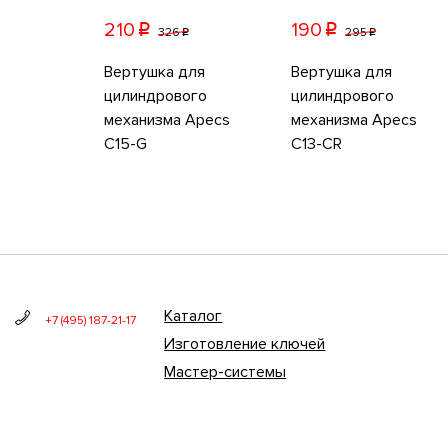
210
190
p
p
326
295
p
p
Вертушка для
Вертушка для
цилиндрового
цилиндрового
механизма Apecs
механизма Apecs
C15-G
C13-CR
Каталог
+7 (495) 187-21-17
Изготовление ключей
Мастер-системы