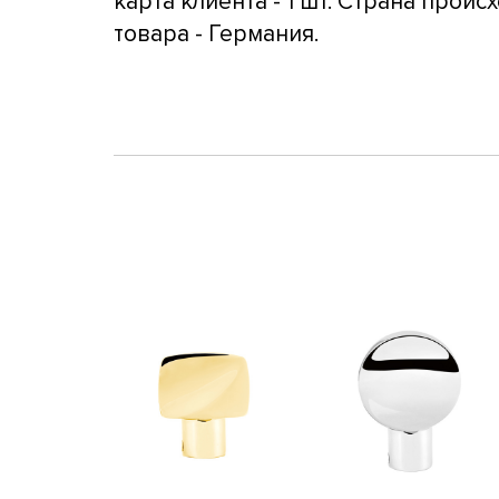
карта клиента - 1 шт. Страна прои
товара - Германия.