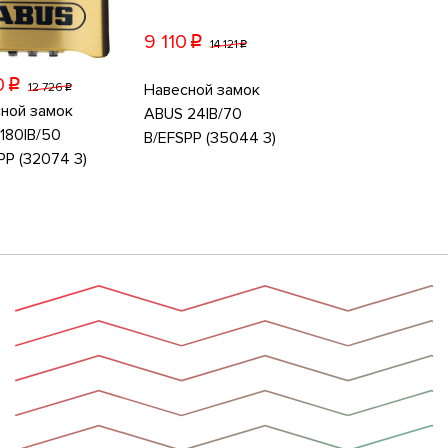
9 110
p
14 121
p
0
p
Навесной замок
12 726
p
ной замок
ABUS 24IB/70
180IB/50
B/EFSPP (35044 3)
PP (32074 3)