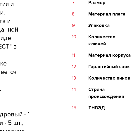
7
Размер
тия и
и,
8
Материал плага
га и
9
Упаковка
данной
10
Количество
виде
ключей
ECT" в
11
Материал корпуса
ке
12
Гарантийный срок
меется
13
Количество пинов
.
14
Страна
происхождения
15
ТНВЭД
дровый - 1
 - 5 шт.,