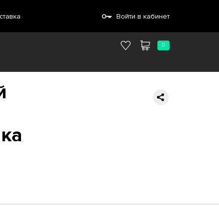
ставка
Войти в кабинет
0
й
шка