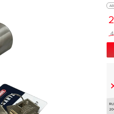
AB
2
4
RU
20