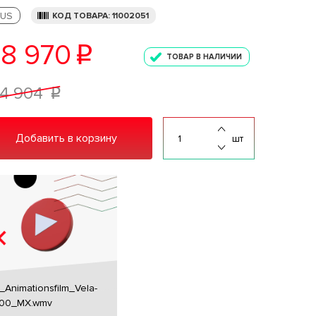
US
КОД ТОВАРА: 11002051
8 970
p
ТОВАР В НАЛИЧИИ
4 904
p
Добавить в корзину
шт
_Animationsfilm_Vela-
00_MX.wmv