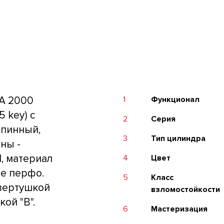
A 2000
1
Функционал
 key) с
2
Серия
 пинный,
3
Тип цилиндра
ны -
М, материал
4
Цвет
ые перфо.
5
Класс
 вертушкой
взломостойкости
ой "B".
6
Мастеризация