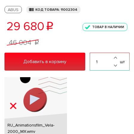
ABUS
КОД ТОВАРА: 11002304
29 680
p
ТОВАР В НАЛИЧИИ
46 004
p
Добавить в корзину
шт
RU_Animationsfilm_Vela-
2000_MX.wmv