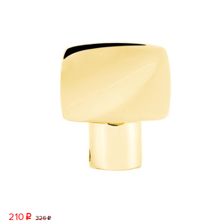
210
p
326
p