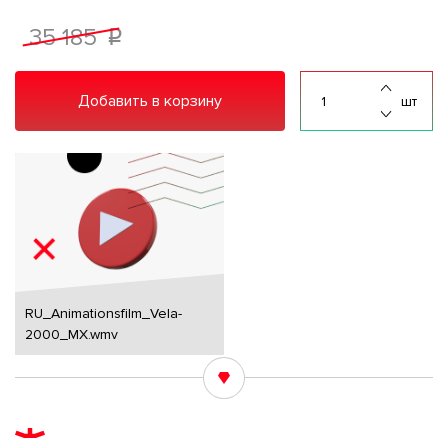
35 185
p
Добавить в корзину
шт
RU_Animationsfilm_Vela-
2000_MX.wmv