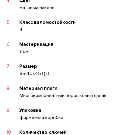
4
Цвет
матовый никель
5
Класс взломостойкости
4
6
Мастеризация
true
7
Размер
85(40x45T)-T
8
Материал плага
Многокомпонентный порошковый сплав
9
Упаковка
фирменная коробка
10
Количество ключей