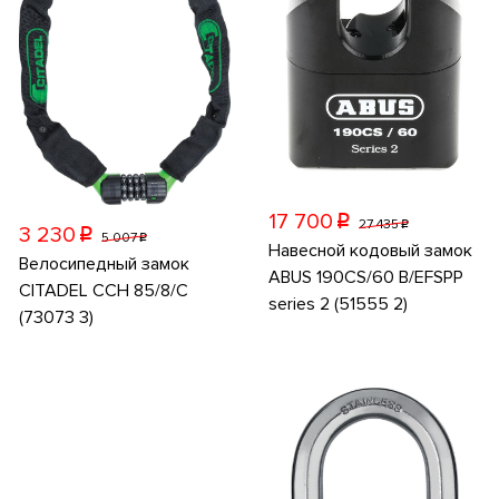
17 700
p
27 435
p
3 230
p
5 007
p
Навесной кодовый замок
Велосипедный замок
ABUS 190CS/60 B/EFSPP
CITADEL CCH 85/8/C
series 2 (51555 2)
(73073 3)