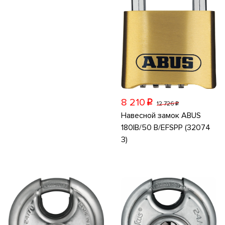
8 210
p
12 726
p
Навесной замок ABUS
180IB/50 B/EFSPP (32074
3)