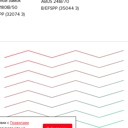
ной замок
ABUS 24IB/70
180IB/50
B/EFSPP (35044 3)
PP (32074 3)
твии с
Правилами