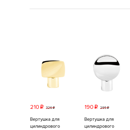
210
190
p
p
326
295
p
p
Вертушка для
Вертушка для
цилиндрового
цилиндрового