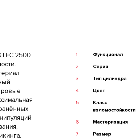
GTEC 2500
1
Функционал
ости.
2
Серия
териал
3
Тип цилиндра
тный
оровые
4
Цвет
ксимальная
5
Класс
транённых
взломостойкости
анипуляций
6
Мастеризация
вания,
7
Размер
икинга.