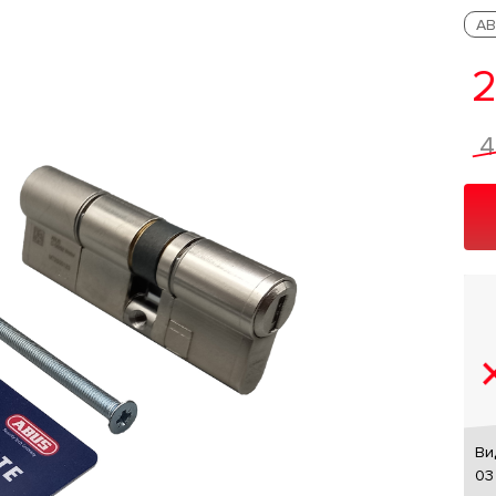
AB
2
4
Ви
03