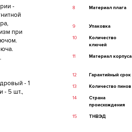
рии -
8
Материал плага
гнитной
ра,
9
Упаковка
изм при
10
Количество
лючом.
ключей
люча.
11
Материал корпуса
.
12
Гарантийный срок
дровый - 1
13
Количество пинов
 - 5 шт.,
14
Страна
происхождения
15
ТНВЭД