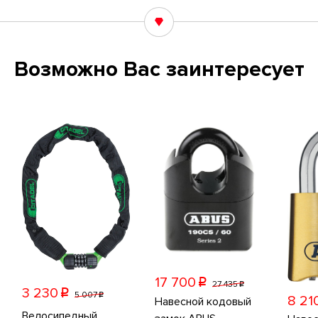
Возможно Вас заинтересует
17 700
p
27 435
p
3 230
p
5 007
p
8 21
Навесной кодовый
Велосипедный