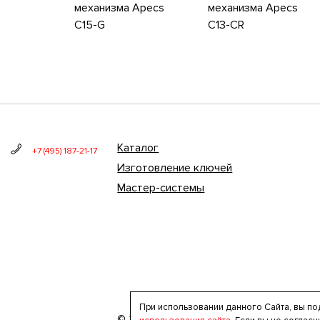
механизма Apecs
механизма Apecs
C15-G
C13-CR
Каталог
+7 (495) 187-21-17
Изготовление ключей
Мастер-системы
При использовании данного Сайта, вы по
© 2020 ООО «Локсбург» — интернет-