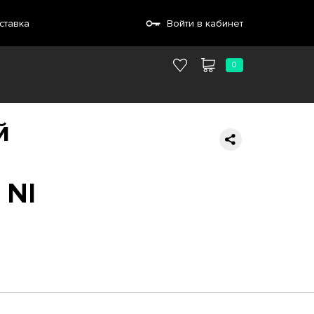
ставка
Войти в кабинет
0
й
 NI