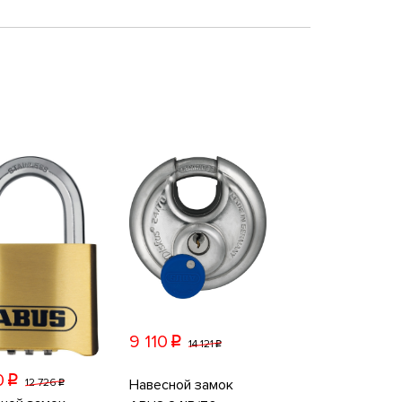
9 110
p
14 121
p
0
p
Навесной замок
12 726
p