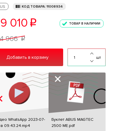
US
КОД ТОВАРА: 11008934
9 010
p
ТОВАР В НАЛИЧИИ
4 966
p
Добавить в корзину
шт
део WhatsApp 2023-07-
Буклет ABUS MAGTEC
 в 09.43.24.mp4
2500 ME.pdf