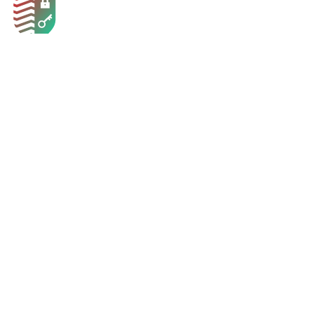
© 2020 ООО «Локсбург» — интернет-
магазин систем безопасности для
дома, офиса, бизнеса
ИП Осипов В.Г. ОГРНИП
319774600070424