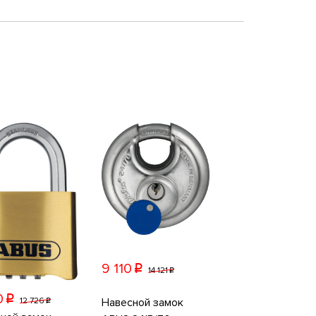
9 110
p
14 121
p
0
p
Навесной замок
12 726
p