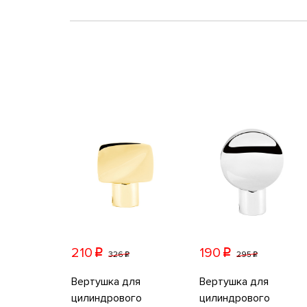
210
190
p
p
326
295
p
p
Вертушка для
Вертушка для
цилиндрового
цилиндрового