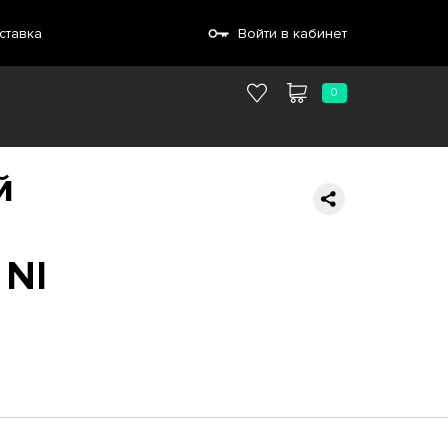
ставка
Войти в кабинет
0
й
 NI