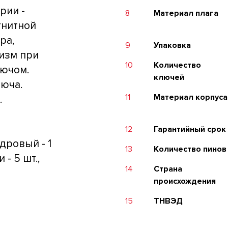
рии -
8
Материал плага
гнитной
ра,
9
Упаковка
изм при
10
Количество
лючом.
ключей
люча.
11
Материал корпуса
.
12
Гарантийный срок
дровый - 1
13
Количество пинов
 - 5 шт.,
14
Страна
происхождения
15
ТНВЭД