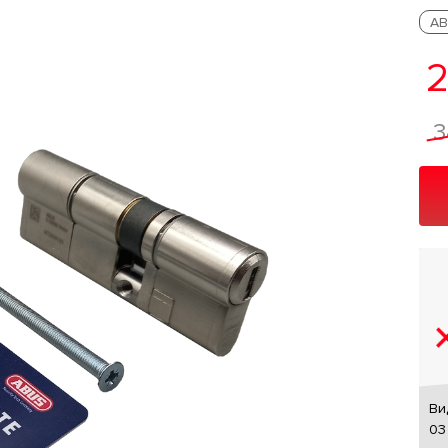
AB
2
3
Ви
03