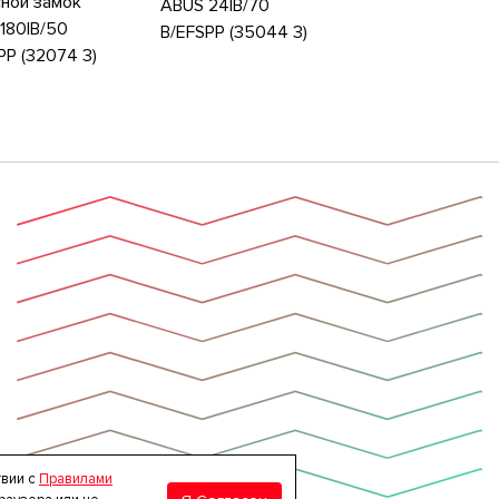
ной замок
ABUS 24IB/70
180IB/50
B/EFSPP (35044 3)
PP (32074 3)
твии с
Правилами