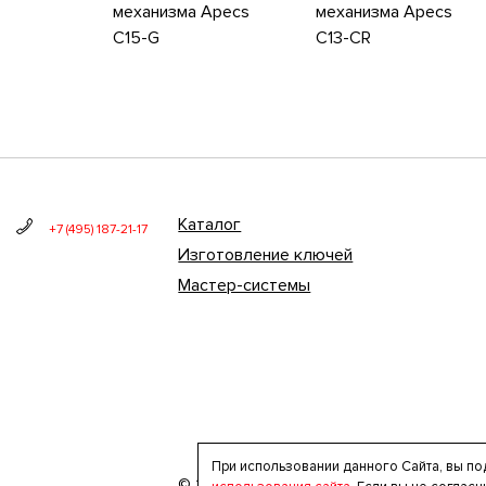
механизма Apecs
механизма Apecs
C15-G
C13-CR
Каталог
+7 (495) 187-21-17
Изготовление ключей
Мастер-системы
При использовании данного Сайта, вы по
© 2020 ООО «Локсбург» — интернет-