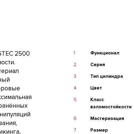
GTEC 2500
1
Функционал
ости.
2
Серия
териал
3
Тип цилиндра
тный
оровые
4
Цвет
ксимальная
5
Класс
транённых
взломостойкости
анипуляций
6
Мастеризация
вания,
7
Размер
икинга.