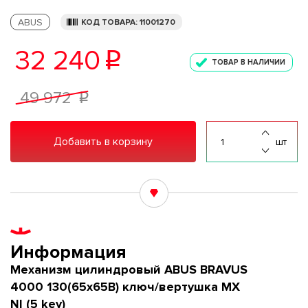
ABUS
КОД ТОВАРА: 11001270
32 240
p
ТОВАР В НАЛИЧИИ
49 972
p
Добавить в корзину
шт
Информация
Механизм цилиндровый ABUS BRAVUS
4000 130(65x65В) ключ/вертушка MX
NI (5 key)