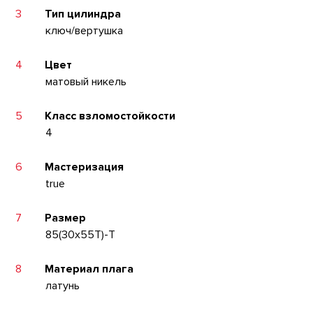
3
Тип цилиндра
ключ/вертушка
4
Цвет
матовый никель
5
Класс взломостойкости
4
6
Мастеризация
true
7
Размер
85(30x55T)-T
8
Материал плага
латунь