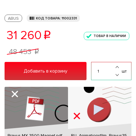
ABUS
КОД ТОВАРА: 11002331
31 260
p
ТОВАР В НАЛИЧИИ
48 453
p
Добавить в корзину
шт
Bravus MX 3500 Magnet.pdf
RU_Animationsfilm_Bravus35