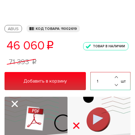
ABUS
КОД ТОВАРА: 11002619
46 060
p
ТОВАР В НАЛИЧИИ
71 393
p
Добавить в корзину
шт