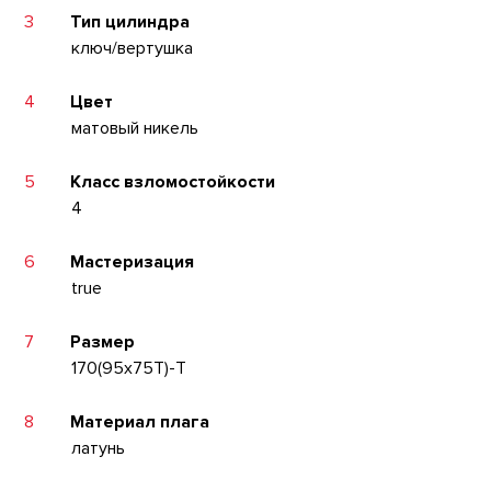
3
Тип цилиндра
ключ/вертушка
4
Цвет
матовый никель
5
Класс взломостойкости
4
6
Мастеризация
true
7
Размер
170(95x75T)-T
8
Материал плага
латунь