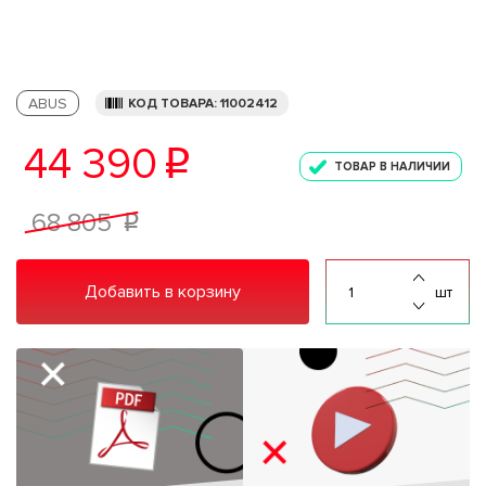
ABUS
КОД ТОВАРА: 11002412
44 390
p
ТОВАР В НАЛИЧИИ
68 805
p
Добавить в корзину
шт