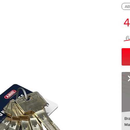
AB
4
6
Br
Ma