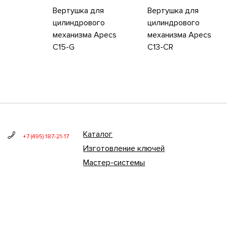
Вертушка для
Вертушка для
цилиндрового
цилиндрового
механизма Apecs
механизма Apecs
C15-G
C13-CR
Каталог
+7 (495) 187-21-17
Изготовление ключей
Мастер-системы