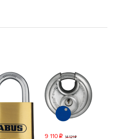
9 110
p
14 121
p