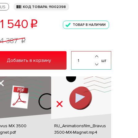
US
КОД ТОВАРА: 11002398
1 540
p
ТОВАР В НАЛИЧИИ
4 387
p
Добавить в корзину
шт
avus MX 3500
RU_Animationsfilm_Bravus
gnet.pdf
3500-MX-Magnet.mp4