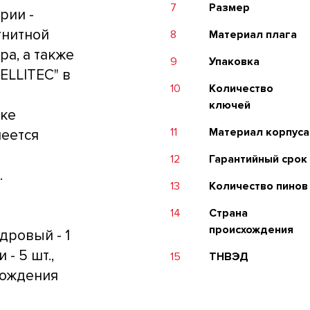
7
Размер
рии -
гнитной
8
Материал плага
ра, а также
9
Упаковка
ELLITEC" в
10
Количество
ключей
ке
11
Материал корпуса
меется
12
Гарантийный срок
.
13
Количество пинов
14
Страна
происхождения
дровый - 1
 - 5 шт.,
15
ТНВЭД
схождения