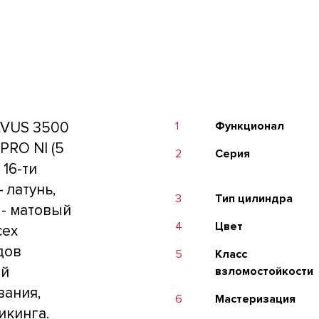
AVUS 3500
1
Функционал
PRO NI (5
2
Серия
 16-ти
 латунь,
3
Тип цилиндра
- матовый
4
Цвет
сех
дов
5
Класс
ий
взломостойкости
вания,
6
Мастеризация
икинга.