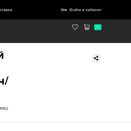
ставка
Войти в кабинет
0
й
ч/
)
 PRO