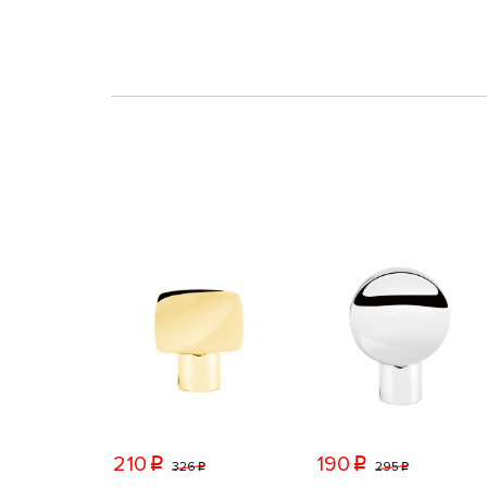
210
190
p
p
326
295
p
p