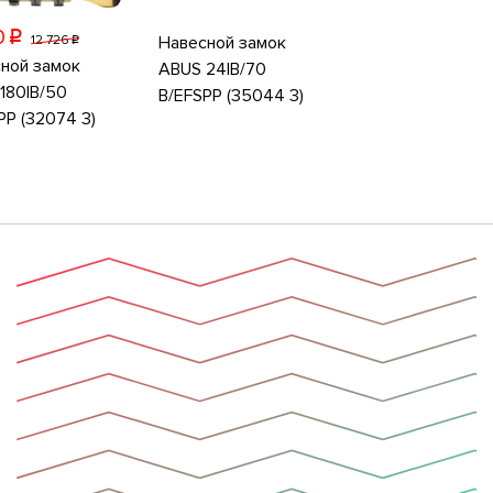
0
p
Навесной замок
12 726
p
ной замок
ABUS 24IB/70
180IB/50
B/EFSPP (35044 3)
PP (32074 3)