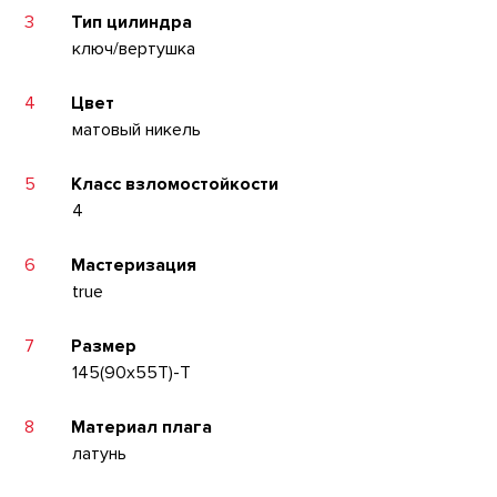
3
Тип цилиндра
ключ/вертушка
4
Цвет
матовый никель
5
Класс взломостойкости
4
6
Мастеризация
true
7
Размер
145(90x55T)-T
8
Материал плага
латунь