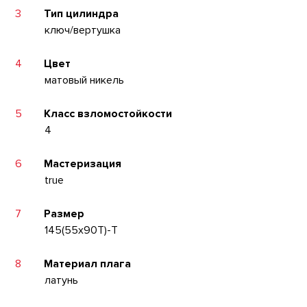
3
Тип цилиндра
ключ/вертушка
4
Цвет
матовый никель
5
Класс взломостойкости
4
6
Мастеризация
true
7
Размер
145(55x90T)-T
8
Материал плага
латунь