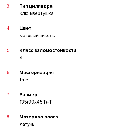
3
Тип цилиндра
ключ/вертушка
4
Цвет
матовый никель
5
Класс взломостойкости
4
6
Мастеризация
true
7
Размер
135(90x45T)-T
8
Материал плага
латунь