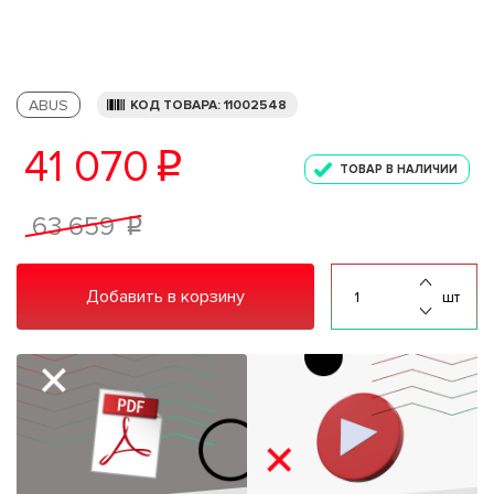
ABUS
КОД ТОВАРА: 11002548
41 070
p
ТОВАР В НАЛИЧИИ
63 659
p
Добавить в корзину
шт