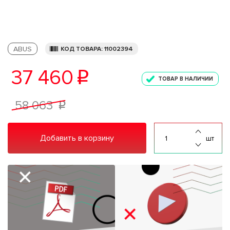
ABUS
КОД ТОВАРА: 11002394
37 460
p
ТОВАР В НАЛИЧИИ
58 063
p
Добавить в корзину
шт