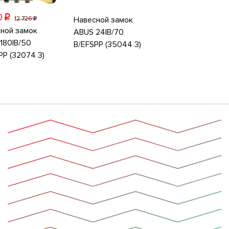
0
p
Навесной замок
12 726
p
ной замок
ABUS 24IB/70
180IB/50
B/EFSPP (35044 3)
PP (32074 3)