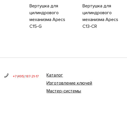
Вертушка для
Вертушка для
цилиндрового
цилиндрового
механизма Apecs
механизма Apecs
C15-G
C13-CR
Каталог
+7 (495) 187-21-17
Изготовление ключей
Мастер-системы