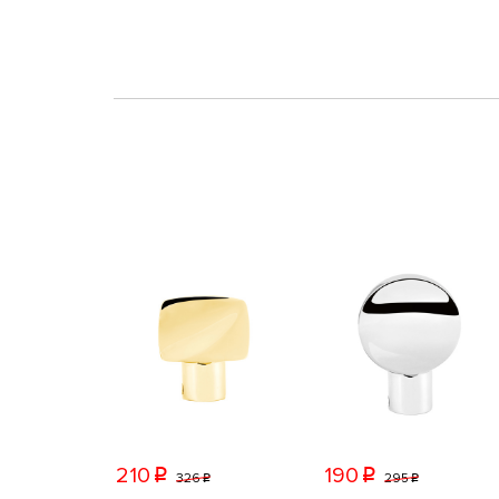
210
190
p
p
326
295
p
p