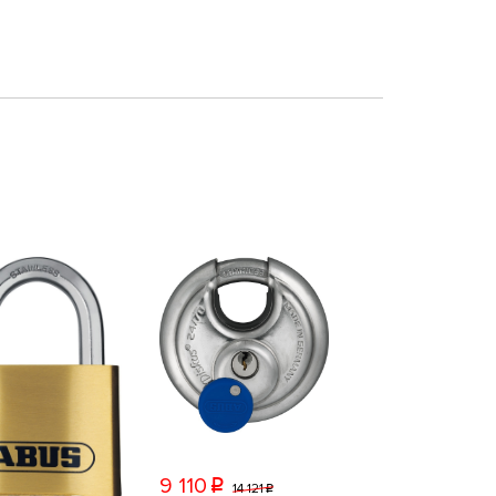
9 110
p
14 121
p