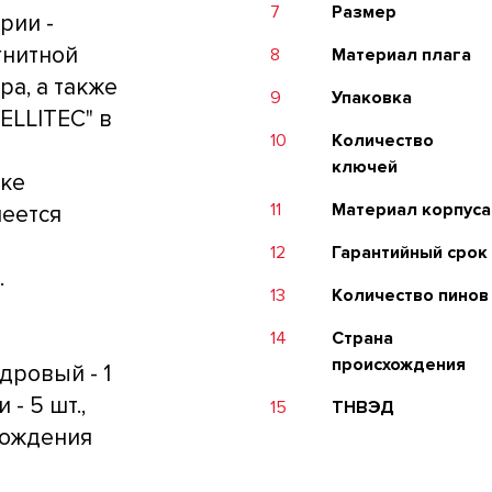
7
Размер
рии -
гнитной
8
Материал плага
ра, а также
9
Упаковка
ELLITEC" в
10
Количество
ключей
ке
11
Материал корпуса
меется
12
Гарантийный срок
.
13
Количество пинов
14
Страна
происхождения
дровый - 1
 - 5 шт.,
15
ТНВЭД
схождения