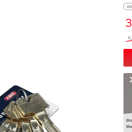
AB
3
5
Br
Ma