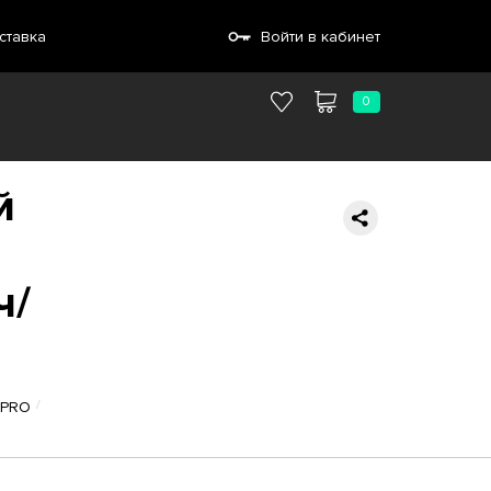
ставка
Войти в кабинет
0
й
ч/
)
 PRO