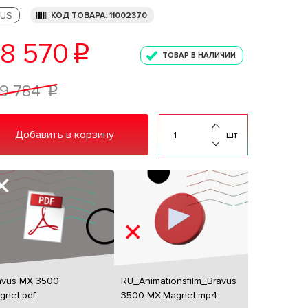
US
КОД ТОВАРА: 11002370
8 570
p
ТОВАР В НАЛИЧИИ
9 784
p
Добавить в корзину
шт
avus MX 3500
RU_Animationsfilm_Bravus
gnet.pdf
3500-MX-Magnet.mp4