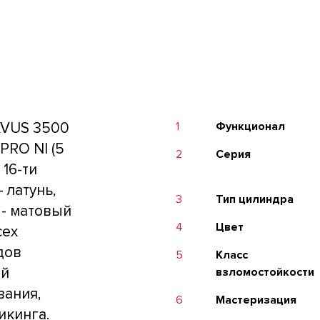
AVUS 3500
1
Функционал
PRO NI (5
2
Серия
 16-ти
 латунь,
3
Тип цилиндра
- матовый
4
Цвет
сех
дов
5
Класс
ий
взломостойкости
вания,
6
Мастеризация
икинга.