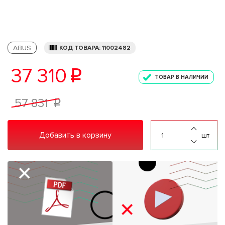
ABUS
КОД ТОВАРА: 11002482
37 310
p
ТОВАР В НАЛИЧИИ
57 831
p
Добавить в корзину
шт