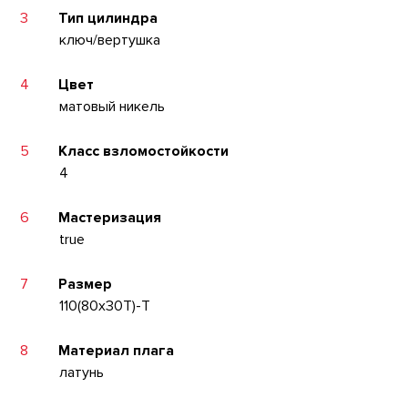
3
Тип цилиндра
ключ/вертушка
4
Цвет
матовый никель
5
Класс взломостойкости
4
6
Мастеризация
true
7
Размер
110(80x30T)-T
8
Материал плага
латунь