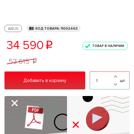
ABUS
КОД ТОВАРА: 11002463
34 590
p
ТОВАР В НАЛИЧИИ
53 615
p
Добавить в корзину
шт