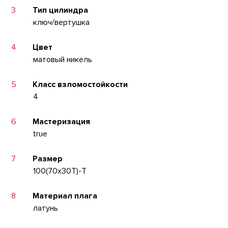
3
Тип цилиндра
ключ/вертушка
4
Цвет
матовый никель
5
Класс взломостойкости
4
6
Мастеризация
true
7
Размер
100(70x30T)-T
8
Материал плага
латунь