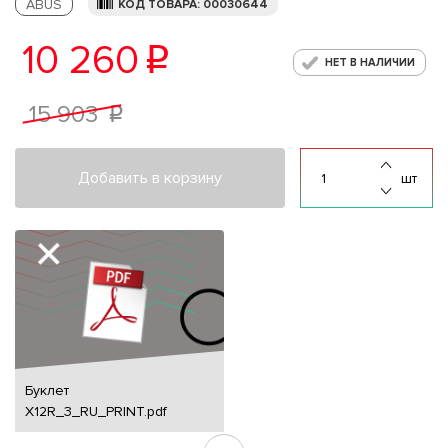
ABUS
КОД ТОВАРА: 00030644
10 260
p
НЕТ В НАЛИЧИИ
15 903
p
Добавить в корзину
шт
Буклет
Х12R_3_RU_PRINT.pdf