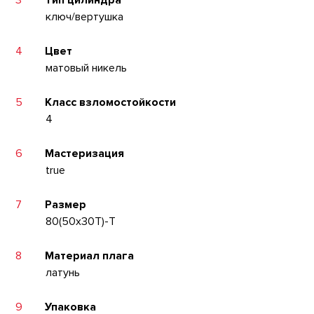
3
Тип цилиндра
ключ/вертушка
4
Цвет
матовый никель
5
Класс взломостойкости
4
6
Мастеризация
true
7
Размер
80(50x30T)-T
8
Материал плага
латунь
9
Упаковка