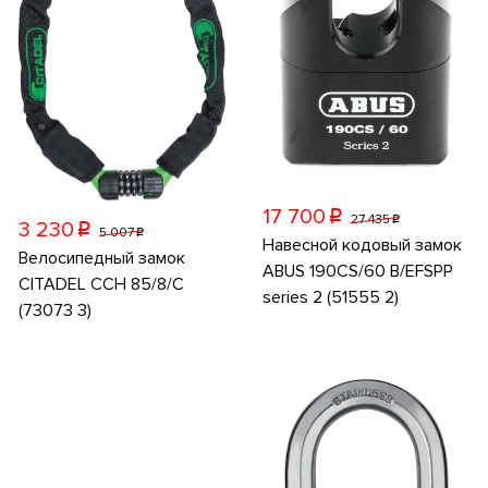
17 700
p
27 435
p
3 230
p
5 007
p
Навесной кодовый замок
Велосипедный замок
ABUS 190CS/60 B/EFSPP
CITADEL CCH 85/8/C
series 2 (51555 2)
(73073 3)