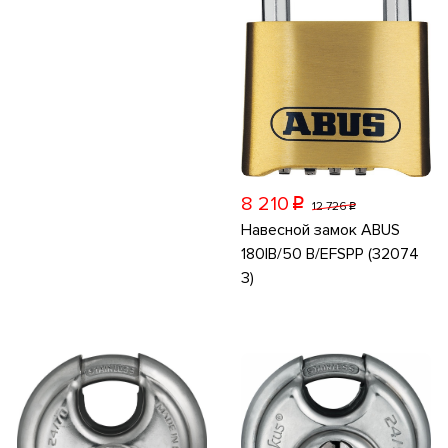
8 210
p
12 726
p
Навесной замок ABUS
180IB/50 B/EFSPP (32074
3)