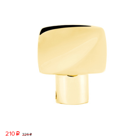
210
p
326
p