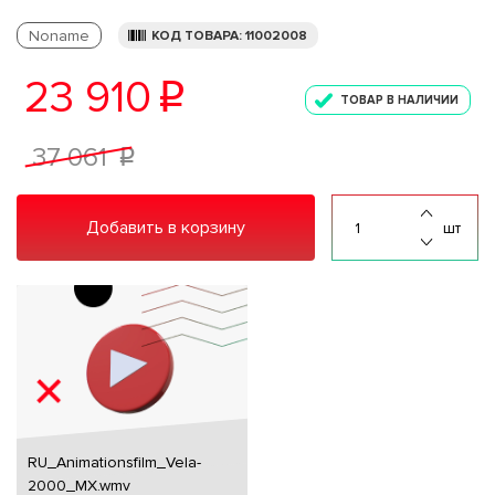
Noname
КОД ТОВАРА: 11002008
23 910
p
ТОВАР В НАЛИЧИИ
37 061
p
Добавить в корзину
шт
RU_Animationsfilm_Vela-
2000_MX.wmv