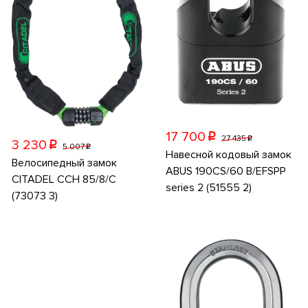
17 700
p
27 435
p
3 230
p
5 007
p
Навесной кодовый замок
Велосипедный замок
ABUS 190CS/60 B/EFSPP
CITADEL CCH 85/8/C
series 2 (51555 2)
(73073 3)