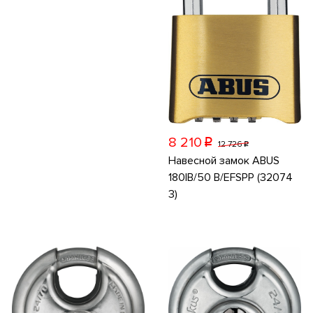
8 210
p
12 726
p
Навесной замок ABUS
180IB/50 B/EFSPP (32074
3)