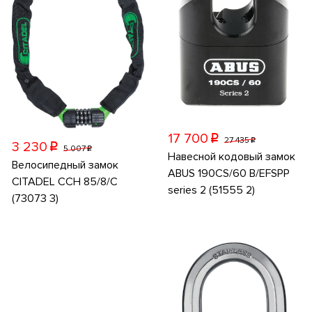
17 700
p
27 435
p
3 230
p
5 007
p
Навесной кодовый замок
Велосипедный замок
ABUS 190CS/60 B/EFSPP
CITADEL CCH 85/8/C
series 2 (51555 2)
(73073 3)