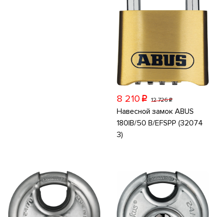
8 210
p
12 726
p
Навесной замок ABUS
180IB/50 B/EFSPP (32074
3)