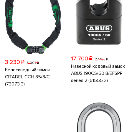
17 700
p
27 435
p
3 230
p
5 007
p
Навесной кодовый замок
Велосипедный замок
ABUS 190CS/60 B/EFSPP
CITADEL CCH 85/8/C
series 2 (51555 2)
(73073 3)