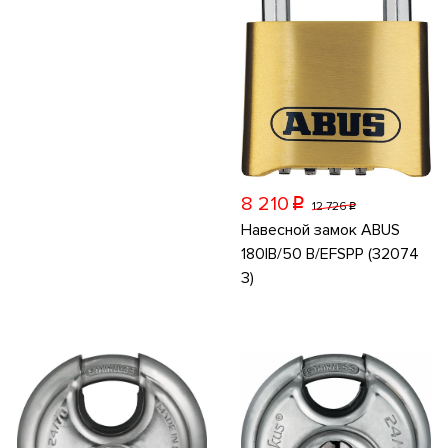
8 210
p
12 726
p
Навесной замок ABUS
180IB/50 B/EFSPP (32074
3)