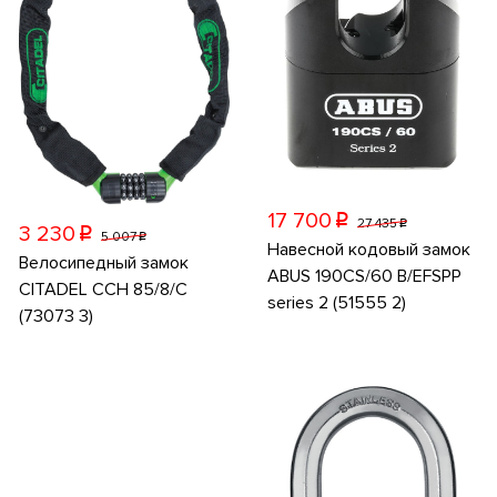
17 700
p
27 435
p
3 230
p
5 007
p
Навесной кодовый замок
Велосипедный замок
ABUS 190CS/60 B/EFSPP
CITADEL CCH 85/8/C
series 2 (51555 2)
(73073 3)