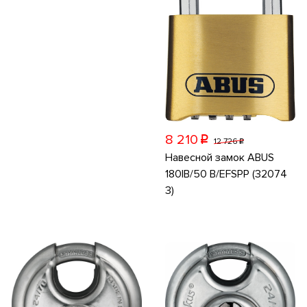
8 210
p
12 726
p
Навесной замок ABUS
180IB/50 B/EFSPP (32074
3)