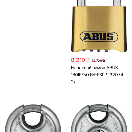
8 210
p
12 726
p
Навесной замок ABUS
180IB/50 B/EFSPP (32074
3)