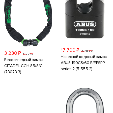
17 700
p
27 435
p
3 230
p
5 007
p
Навесной кодовый замок
Велосипедный замок
ABUS 190CS/60 B/EFSPP
CITADEL CCH 85/8/C
series 2 (51555 2)
(73073 3)