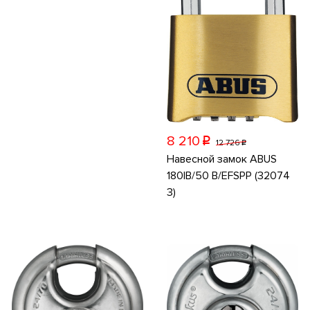
8 210
p
12 726
p
Навесной замок ABUS
180IB/50 B/EFSPP (32074
3)