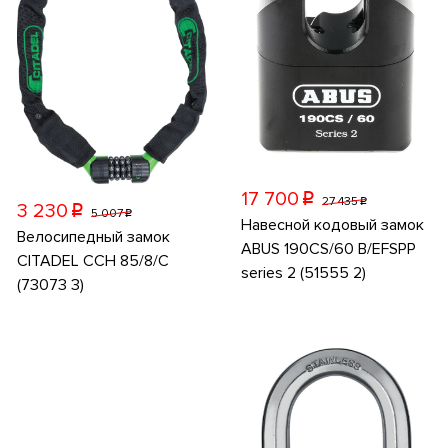
17 700
p
27 435
p
3 230
p
5 007
p
Навесной кодовый замок
Велосипедный замок
ABUS 190CS/60 B/EFSPP
CITADEL CCH 85/8/C
series 2 (51555 2)
(73073 3)