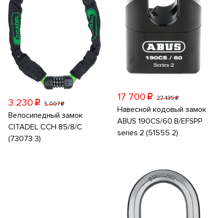
17 700
p
27 435
p
3 230
p
5 007
p
Навесной кодовый замок
Велосипедный замок
ABUS 190CS/60 B/EFSPP
CITADEL CCH 85/8/C
series 2 (51555 2)
(73073 3)