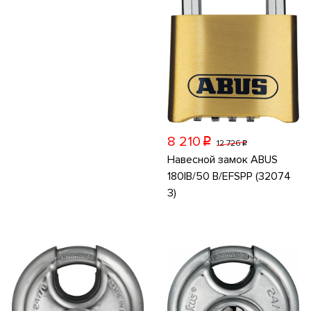
8 210
p
12 726
p
Навесной замок ABUS
180IB/50 B/EFSPP (32074
3)