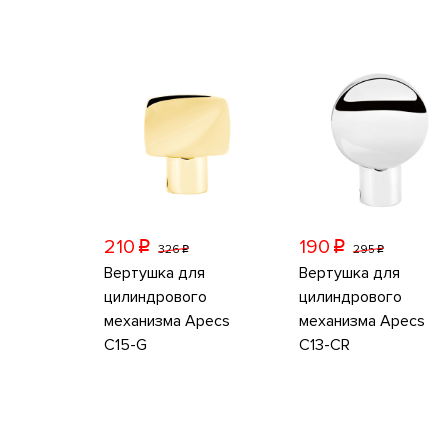
210
190
p
p
326
295
p
p
Вертушка для
Вертушка для
цилиндрового
цилиндрового
механизма Apecs
механизма Apecs
C15-G
C13-CR