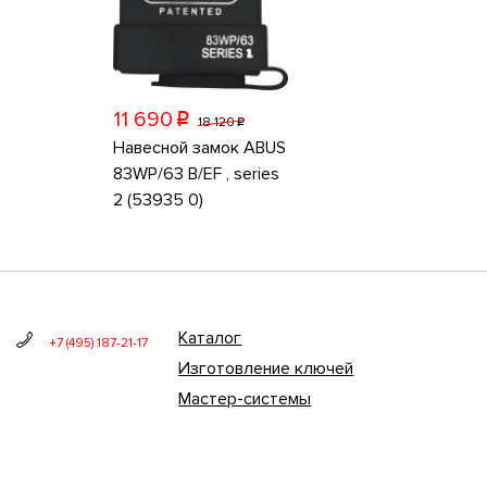
11 690
p
18 120
p
Навесной замок ABUS
83WP/63 B/EF , series
2 (53935 0)
Каталог
+7 (495) 187-21-17
Изготовление ключей
Мастер-системы