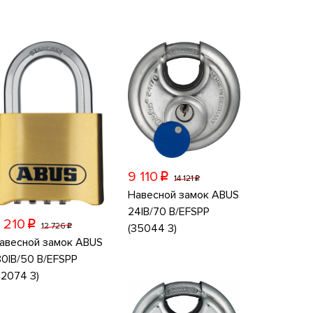
9 110
p
14 121
p
Навесной замок ABUS
24IB/70 B/EFSPP
 210
p
12 726
(35044 3)
p
авесной замок ABUS
80IB/50 B/EFSPP
32074 3)