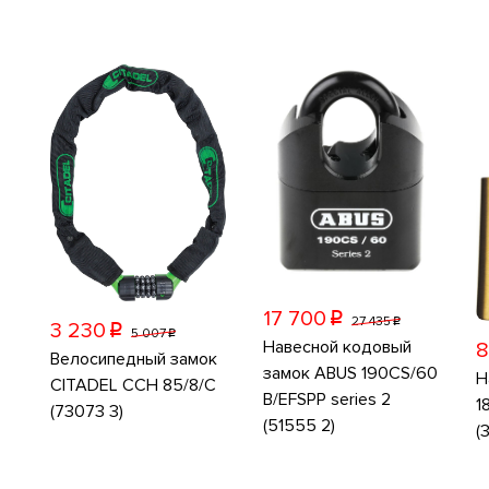
17 700
p
27 435
p
3 230
p
5 007
p
Навесной кодовый
8
Велосипедный замок
замок ABUS 190CS/60
Н
CITADEL CCH 85/8/C
B/EFSPP series 2
1
(73073 3)
(51555 2)
(