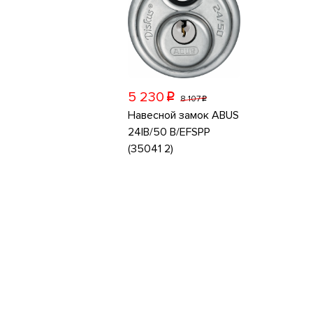
5 230
p
8 107
p
Навесной замок ABUS
24IB/50 B/EFSPP
(35041 2)