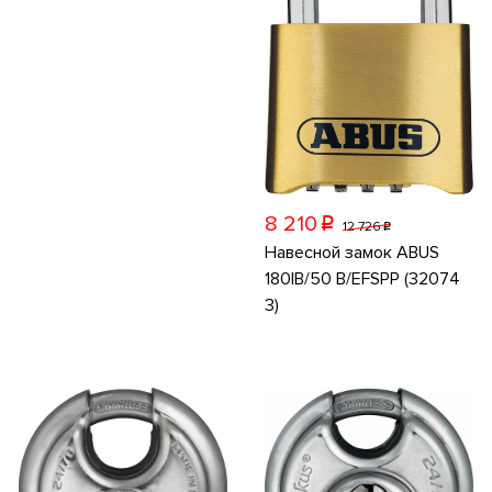
8 210
p
12 726
p
Навесной замок ABUS
180IB/50 B/EFSPP (32074
3)