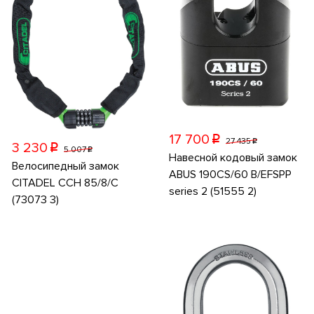
17 700
p
27 435
p
3 230
p
5 007
p
Навесной кодовый замок
Велосипедный замок
ABUS 190CS/60 B/EFSPP
CITADEL CCH 85/8/C
series 2 (51555 2)
(73073 3)