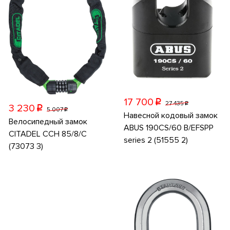
17 700
p
27 435
p
3 230
p
5 007
p
Навесной кодовый замок
Велосипедный замок
ABUS 190CS/60 B/EFSPP
CITADEL CCH 85/8/C
series 2 (51555 2)
(73073 3)