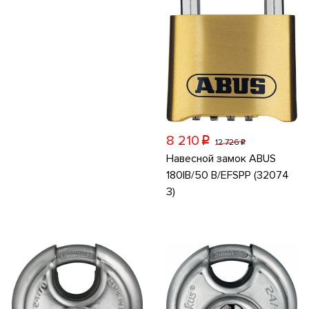
8 210
p
12 726
p
Навесной замок ABUS
180IB/50 B/EFSPP (32074
3)