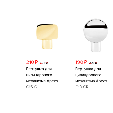
210
190
p
p
326
295
p
p
Вертушка для
Вертушка для
цилиндрового
цилиндрового
механизма Apecs
механизма Apecs
C15-G
C13-CR