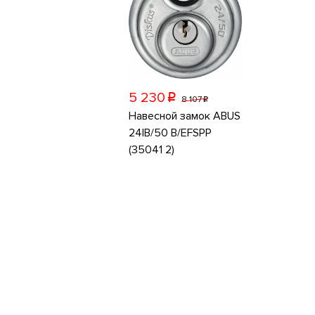
5 230
p
8 107
p
Навесной замок ABUS
24IB/50 B/EFSPP
(35041 2)