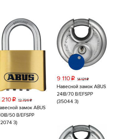
9 110
p
14 121
p
Навесной замок ABUS
24IB/70 B/EFSPP
 210
p
12 726
(35044 3)
p
авесной замок ABUS
80IB/50 B/EFSPP
32074 3)