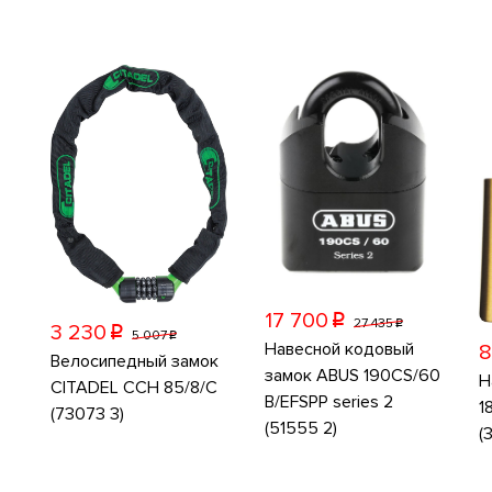
17 700
p
27 435
p
3 230
p
5 007
p
Навесной кодовый
8
Велосипедный замок
замок ABUS 190CS/60
Н
CITADEL CCH 85/8/C
B/EFSPP series 2
1
(73073 3)
(51555 2)
(