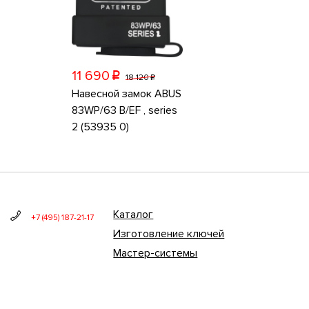
11 690
p
18 120
p
Навесной замок ABUS
83WP/63 B/EF , series
2 (53935 0)
Каталог
+7 (495) 187-21-17
Изготовление ключей
Мастер-системы