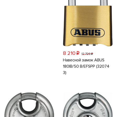
8 210
p
12 726
p
Навесной замок ABUS
180IB/50 B/EFSPP (32074
3)