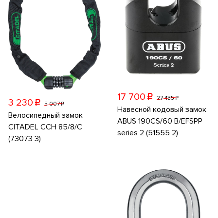
17 700
p
27 435
p
3 230
p
5 007
p
Навесной кодовый замок
Велосипедный замок
ABUS 190CS/60 B/EFSPP
CITADEL CCH 85/8/C
series 2 (51555 2)
(73073 3)