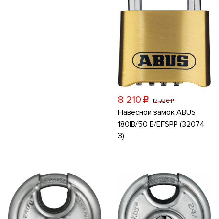
8 210
p
12 726
p
Навесной замок ABUS
180IB/50 B/EFSPP (32074
3)