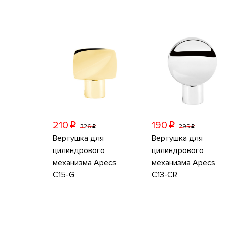
210
190
p
p
326
295
p
p
Вертушка для
Вертушка для
цилиндрового
цилиндрового
механизма Apecs
механизма Apecs
C15-G
C13-CR