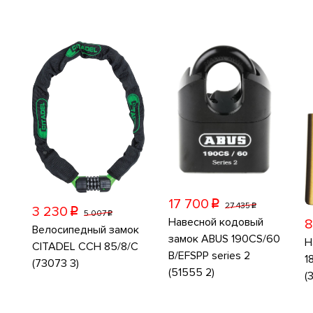
17 700
p
27 435
p
3 230
p
5 007
p
Навесной кодовый
8
Велосипедный замок
замок ABUS 190CS/60
Н
CITADEL CCH 85/8/C
B/EFSPP series 2
1
(73073 3)
(51555 2)
(