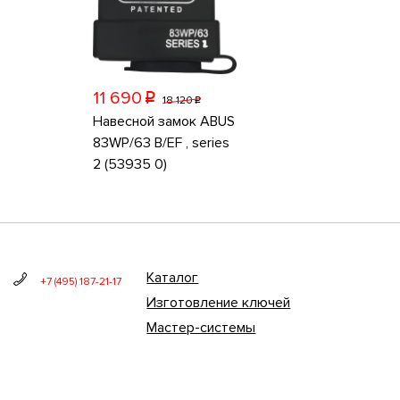
11 690
p
18 120
p
Навесной замок ABUS
83WP/63 B/EF , series
2 (53935 0)
Каталог
+7 (495) 187-21-17
Изготовление ключей
Мастер-системы