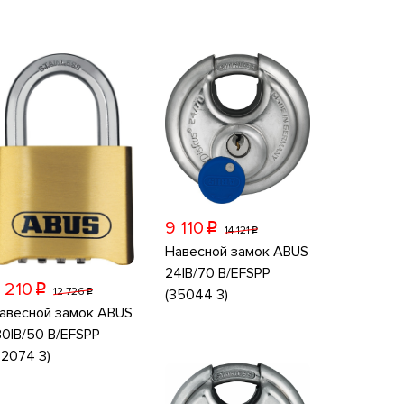
9 110
p
14 121
p
Навесной замок ABUS
24IB/70 B/EFSPP
 210
p
12 726
(35044 3)
p
авесной замок ABUS
80IB/50 B/EFSPP
32074 3)