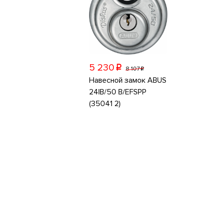
5 230
p
8 107
p
Навесной замок ABUS
24IB/50 B/EFSPP
(35041 2)